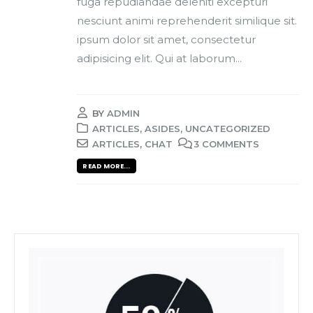
fuga repudiandae deleniti excepturi
nesciunt animi reprehenderit similique sit.
ipsum dolor sit amet, consectetur
adipisicing elit. Qui at laborum...
BY
ADMIN
ARTICLES
,
ASIDES
,
UNCATEGORIZED
ARTICLES
,
CHAT
3 COMMENTS
READ MORE...