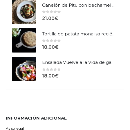
Canelón de Pitu con bechamel de hongos
Canelón de Pitu con bechamel de hongos
0
out of 5
21.00
€
Tortilla de patata monalisa recién hecha con ensalada
Tortilla de patata monalisa recién hecha con ensalada
0
out of 5
18.00
€
Ensalada Vuelve a la Vida de gamba y pulpo
Ensalada Vuelve a la Vida de gamba y pulpo
0
out of 5
18.00
€
INFORMACIÓN ADICIONAL
Aviso legal